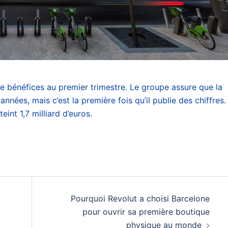
e bénéfices au premier trimestre. Le groupe assure que la
nnées, mais c’est la première fois qu’il publie des chiffres.
eint 1,7 milliard d’euros.
Pourquoi Revolut a choisi Barcelone
pour ouvrir sa première boutique
physique au monde