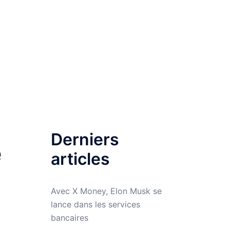
Rechercher
Qu’est-ce qu’une néobanque ?
Derniers
é
articles
Avec X Money, Elon Musk se
lance dans les services
bancaires