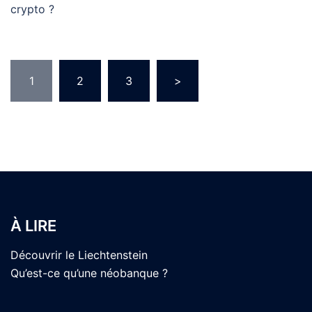
crypto ?
Pagination
1
2
3
>
des
publications
À LIRE
Découvrir le Liechtenstein
Qu’est-ce qu’une néobanque ?