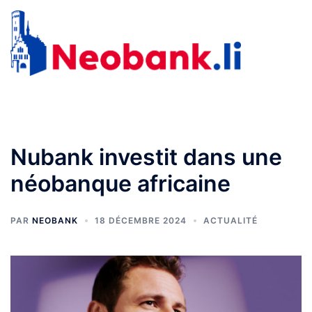
Aller
au
Recherche
Ouvr
contenu
le
men
Nubank investit dans une
néobanque africaine
PAR
NEOBANK
18 DÉCEMBRE 2024
ACTUALITÉ